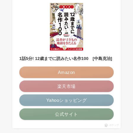
1話5分! 12歳までに読みたい名作100 [中島克治]
Amazon
楽天市場
Yahooショッピング
公式サイト
ポチップ