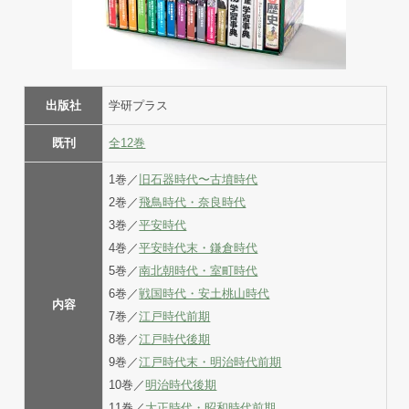
出版社
学研プラス
既刊
全12巻
1巻／
旧石器時代〜古墳時代
2巻／
飛鳥時代・奈良時代
3巻／
平安時代
4巻／
平安時代末・鎌倉時代
5巻／
南北朝時代・室町時代
6巻／
戦国時代・安土桃山時代
内容
7巻／
江戸時代前期
8巻／
江戸時代後期
9巻／
江戸時代末・明治時代前期
10巻／
明治時代後期
11巻／
大正時代・昭和時代前期