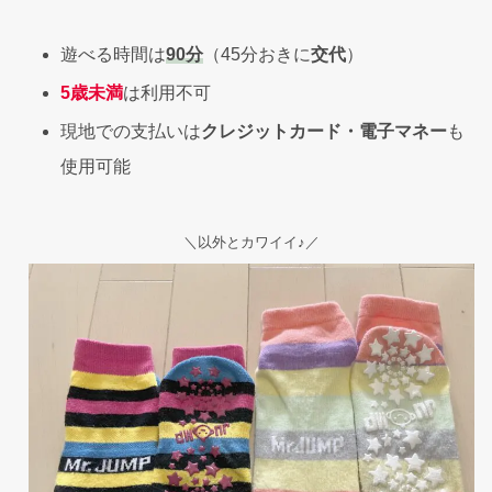
遊べる時間は
90分
（45分おきに
交代
）
5歳未満
は利用不可
現地での支払いは
クレジットカード・電子マネー
も
使用可能
＼以外とカワイイ♪／