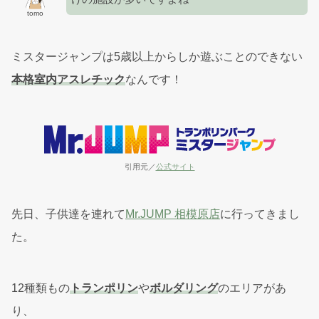
tomo
ミスタージャンプは5歳以上からしか遊ぶことのできない
本格室内アスレチック
なんです！
引用元／
公式サイト
先日、子供達を連れて
Mr.JUMP 相模原店
に行ってきまし
た。
12種類もの
トランポリン
や
ボルダリング
のエリアがあ
り、