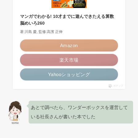
マンガでわかる! 10才までに遊んできたえる算数
脳めいろ260
著:川島 慶, 監修:高濱 正伸
Amazon
楽天市場
Yahooショッピング
ポチップ
あとで調べたら、ワンダーボックスを運営して
いる社長さんが書いた本でした
tomo