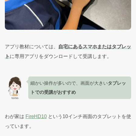
アプリ教材については、
自宅にあるスマホまたはタブレッ
ト
に専用アプリをダウンロードして受講します。
細かい操作が多いので、画面が大きい
タブレッ
トでの受講がおすすめ
tomo
わが家は
FireHD10
という10インチ画面のタブレットを使
っています。