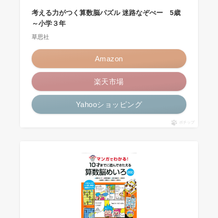
考える力がつく算数脳パズル 迷路なぞぺー 5歳
～小学３年
草思社
Amazon
楽天市場
Yahooショッピング
ポチップ